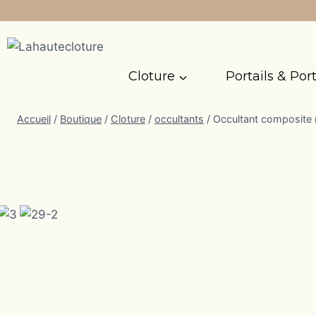
Aller
au
contenu
Cloture
Portails & Port
Accueil
/
Boutique
/
Cloture
/
occultants
/
Occultant composite