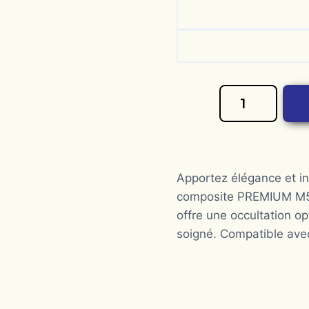
quantité
de
Occultant
composite
m55
Apportez élégance et int
composite PREMIUM M55. 
offre une occultation o
soigné. Compatible avec