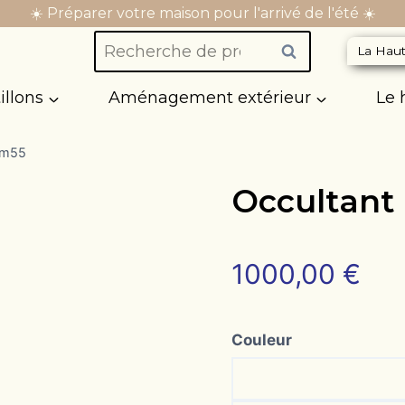
☀️ Préparer votre maison pour l'arrivé de l'été ☀️
Recherche
Recherche
La Haut
pour :
illons
Aménagement extérieur
Le
 m55
Occultant
1000,00
€
Couleur