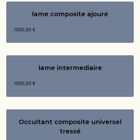
lame composite ajouré
1000,00
€
lame intermediaire
1000,00
€
Occultant composite universel
tressé