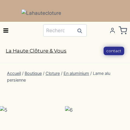
Aller
au
contenu
Recherche
Recherche
pour :
La Haute Clôture & Vous
contact
Accueil
/
Boutique
/
Cloture
/
En aluminium
/
Lame alu
persienne