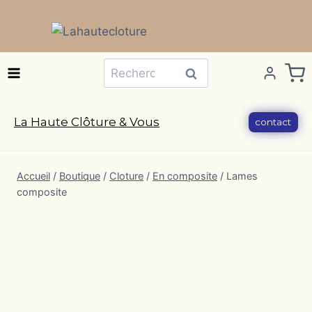
Aller
au
contenu
Recherche
Recherche
pour :
La Haute Clôture & Vous
contact
Accueil
/
Boutique
/
Cloture
/
En composite
/
Lames
composite