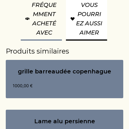
FRÉQUE
VOUS
MMENT
POURRI
ACHETÉ
EZ AUSSI
AVEC
AIMER
Produits similaires
grille barreaudée copenhague
1000,00
€
Lame alu persienne